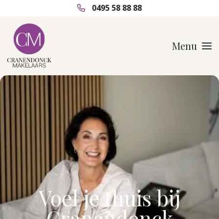
0495 58 88 88
Menu
Voel je thuis bij
Cranendonck